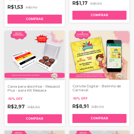
R$1,17
R$1,30
R$1,53
R$1,70
COMPRAR
COMPRAR
Convite Digital - Bailinho de
Caixa para docinhos - Ressacol
Carnaval
Plus - para Kit Ressaca
-
10
%
OFF
-
10
%
OFF
R$8,91
R$2,97
R$9,90
R$3,30
COMPRAR