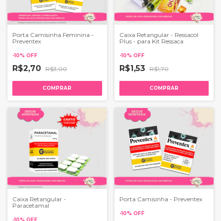
Porta Camisinha Feminina -
Caixa Retangular - Ressacol
Preventex
Plus - para Kit Ressaca
-
10
%
OFF
-
10
%
OFF
R$2,70
R$1,53
R$3,00
R$1,70
COMPRAR
COMPRAR
Caixa Retangular -
Porta Camisinha - Preventex
Paracetamal
-
10
%
OFF
-
10
%
OFF