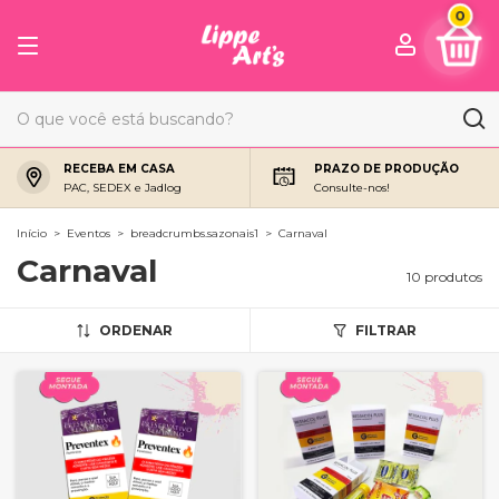
0
RECEBA EM CASA
PRAZO DE PRODUÇÃO
PAC, SEDEX e Jadlog
Consulte-nos!
Início
>
Eventos
>
breadcrumbs.sazonais1
>
Carnaval
Carnaval
10 produtos
ORDENAR
FILTRAR