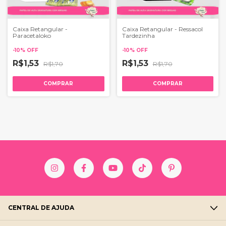
Caixa Retangular -
Caixa Retangular - Ressacol
Paracetaloko
Tardezinha
-
10
%
OFF
-
10
%
OFF
R$1,53
R$1,53
R$1,70
R$1,70
COMPRAR
COMPRAR
CENTRAL DE AJUDA