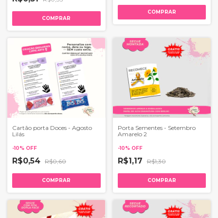
COMPRAR
COMPRAR
Cartão porta Doces - Agosto
Porta Sementes - Setembro
Lilás
Amarelo 2
-
10
%
OFF
-
10
%
OFF
R$0,54
R$1,17
R$0,60
R$1,30
COMPRAR
COMPRAR