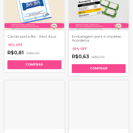
Cartão porta Bis - Abril Azul
Embalagem para 4 chicletes -
Acordeína
-
10
%
OFF
-
10
%
OFF
R$0,81
R$0,90
R$0,63
R$0,70
COMPRAR
COMPRAR