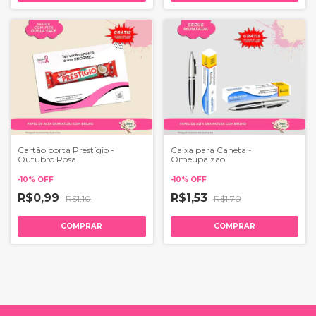
Cartão porta Prestígio -
Caixa para Caneta -
Outubro Rosa
Omeupaizão
-
10
%
OFF
-
10
%
OFF
R$0,99
R$1,53
R$1,10
R$1,70
COMPRAR
COMPRAR