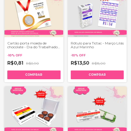
Cartão porta moeda de
Rótulo para Tictac - Março Lilás
chocolate - Dia do Trabalhador
Azul Marinho
2
-
10
%
OFF
-
10
%
OFF
R$0,81
R$13,50
R$0,90
R$15,00
COMPRAR
COMPRAR