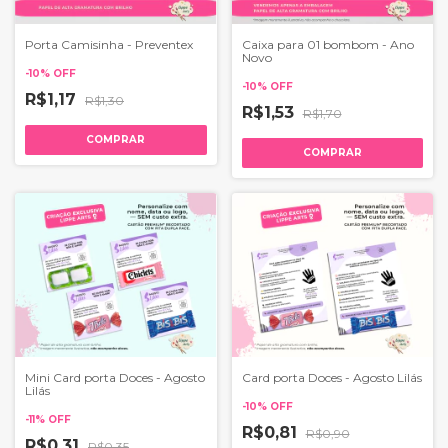
Porta Camisinha - Preventex
Caixa para 01 bombom - Ano
Novo
-
10
%
OFF
-
10
%
OFF
R$1,17
R$1,30
R$1,53
R$1,70
COMPRAR
COMPRAR
Mini Card porta Doces - Agosto
Card porta Doces - Agosto Lilás
Lilás
-
10
%
OFF
-
11
%
OFF
R$0,81
R$0,90
R$0,31
R$0,35