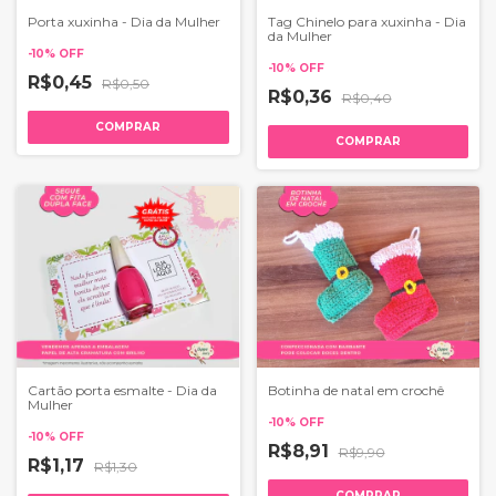
Porta xuxinha - Dia da Mulher
Tag Chinelo para xuxinha - Dia
da Mulher
-
10
%
OFF
-
10
%
OFF
R$0,45
R$0,50
R$0,36
R$0,40
COMPRAR
COMPRAR
Cartão porta esmalte - Dia da
Botinha de natal em crochê
Mulher
-
10
%
OFF
-
10
%
OFF
R$8,91
R$9,90
R$1,17
R$1,30
COMPRAR