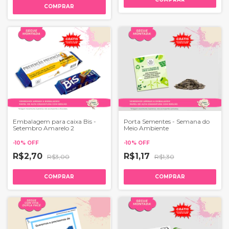
COMPRAR
Embalagem para caixa Bis -
Porta Sementes - Semana do
Setembro Amarelo 2
Meio Ambiente
-
10
%
OFF
-
10
%
OFF
R$2,70
R$1,17
R$3,00
R$1,30
COMPRAR
COMPRAR