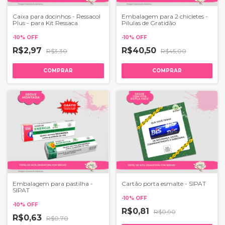
Caixa para docinhos - Ressacol
Embalagem para 2 chicletes -
Plus - para Kit Ressaca
Pílulas de Gratidão
-
10
%
OFF
-
10
%
OFF
R$2,97
R$40,50
R$3,30
R$45,00
COMPRAR
COMPRAR
Embalagem para pastilha -
Cartão porta esmalte - SIPAT
SIPAT
-
10
%
OFF
-
10
%
OFF
R$0,81
R$0,90
R$0,63
R$0,70