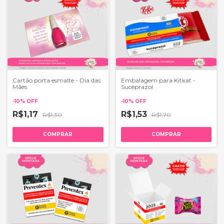
Cartão porta esmalte - Dia das
Embalagem para Kitkat -
Mães
Suceprazol
-
10
%
OFF
-
10
%
OFF
R$1,17
R$1,53
R$1,30
R$1,70
COMPRAR
COMPRAR