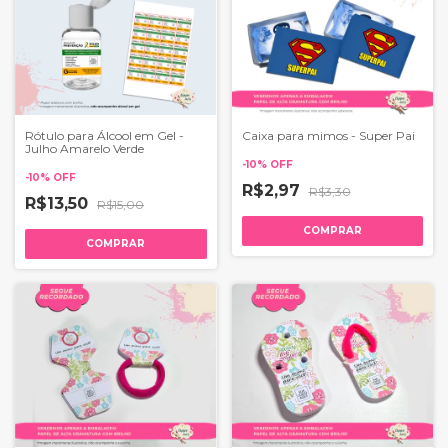
Rótulo para Álcool em Gel -
Caixa para mimos - Super Pai
Julho Amarelo Verde
-
10
%
OFF
-
10
%
OFF
R$2,97
R$3,30
R$13,50
R$15,00
COMPRAR
COMPRAR