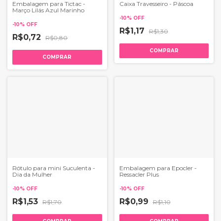
Embalagem para Tictac -
Caixa Travesseiro - Páscoa
Março Lilás Azul Marinho
-
10
%
OFF
-
10
%
OFF
R$1,17
R$1,30
R$0,72
R$0,80
COMPRAR
COMPRAR
Rótulo para mini Suculenta -
Embalagem para Epocler -
Dia da Mulher
Ressacler Plus
-
10
%
OFF
-
10
%
OFF
R$1,53
R$0,99
R$1,70
R$1,10