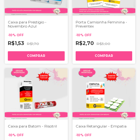
Caixa para Prestígio -
Porta Camisinha Feminina -
Novembro Azul
Preventex
-
10
%
OFF
-
10
%
OFF
R$1,53
R$2,70
R$1,70
R$3,00
COMPRAR
COMPRAR
Caixa para Batom - Risotril
Caixa Retangular - Empatia
-
10
%
OFF
-
10
%
OFF