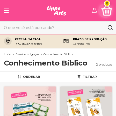
0
RECEBA EM CASA
PRAZO DE PRODUÇÃO
PAC, SEDEX e Jadlog
Consulte-nos!
Início
>
Eventos
>
Igrejas
>
Conhecimento Bíblico
Conhecimento Bíblico
2 produtos
ORDENAR
FILTRAR