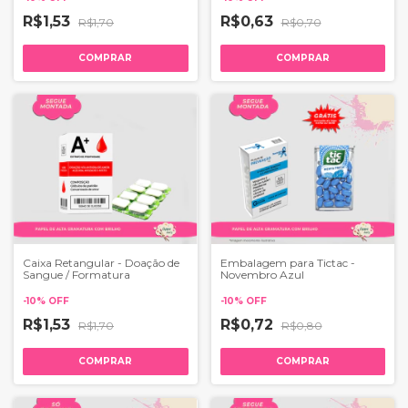
R$1,53
R$0,63
R$1,70
R$0,70
COMPRAR
COMPRAR
Caixa Retangular - Doação de
Embalagem para Tictac -
Sangue / Formatura
Novembro Azul
-
10
%
OFF
-
10
%
OFF
R$1,53
R$0,72
R$1,70
R$0,80
COMPRAR
COMPRAR