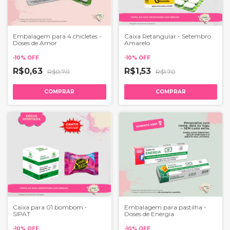
Embalagem para 4 chicletes -
Caixa Retangular - Setembro
Doses de Amor
Amarelo
-
10
%
OFF
-
10
%
OFF
R$0,63
R$1,53
R$0,70
R$1,70
COMPRAR
COMPRAR
Caixa para 01 bombom -
Embalagem para pastilha -
SIPAT
Doses de Energia
-
10
%
OFF
-
10
%
OFF