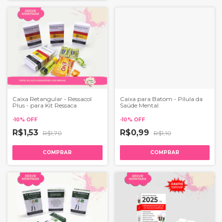
Caixa Retangular - Ressacol
Caixa para Batom - Pílula da
Plus - para Kit Ressaca
Saúde Mental
-
10
%
OFF
-
10
%
OFF
R$1,53
R$0,99
R$1,70
R$1,10
COMPRAR
COMPRAR