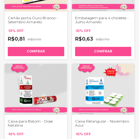
Cartão porta Ouro Branco -
Embalagem para 4 chicletes -
Setembro Amarelo
Julho Amarelo
-
10
%
OFF
-
10
%
OFF
R$0,81
R$0,63
R$0,90
R$0,70
COMPRAR
COMPRAR
Caixa para Batom - Dose
Caixa Retangular - Novembro
Natalina
Azul
-
10
%
OFF
-
10
%
OFF