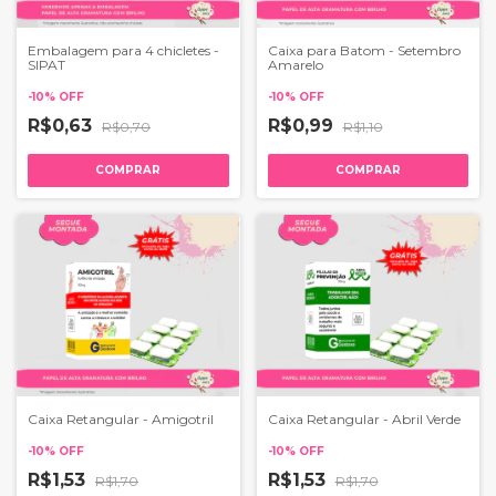
Embalagem para 4 chicletes -
Caixa para Batom - Setembro
SIPAT
Amarelo
-
10
%
OFF
-
10
%
OFF
R$0,63
R$0,99
R$0,70
R$1,10
COMPRAR
COMPRAR
Caixa Retangular - Amigotril
Caixa Retangular - Abril Verde
-
10
%
OFF
-
10
%
OFF
R$1,53
R$1,53
R$1,70
R$1,70