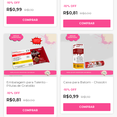
-
10
%
OFF
-
10
%
OFF
R$0,99
R$1,10
R$0,81
R$0,90
COMPRAR
COMPRAR
Embalagem para Talento -
Caixa para Batom - Chocotri
Pílulas de Gratidão
-
10
%
OFF
-
10
%
OFF
R$0,99
R$1,10
R$0,81
R$0,90
COMPRAR
COMPRAR