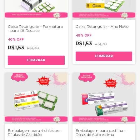
Caixa Retangular - Formatura
Caixa Retangular - Ano Novo
- para Kit Ressaca
-
10
%
OFF
-
10
%
OFF
R$1,53
R$1,70
R$1,53
R$1,70
COMPRAR
COMPRAR
Embalagem para 4 chicletes -
Embalagem para pastilha -
Pílulas de Gratidão
Doses de Auto estima