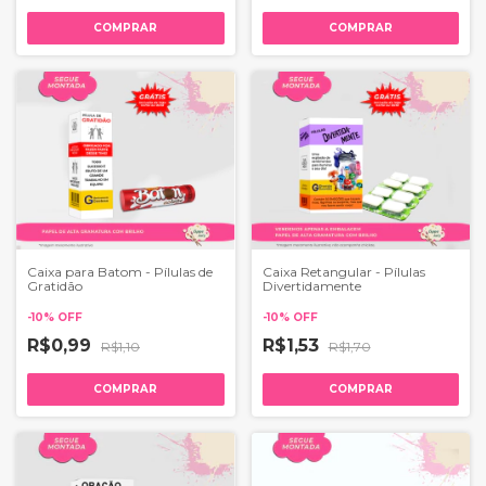
COMPRAR
COMPRAR
Caixa para Batom - Pílulas de
Caixa Retangular - Pílulas
Gratidão
Divertidamente
-
10
%
OFF
-
10
%
OFF
R$0,99
R$1,53
R$1,10
R$1,70
COMPRAR
COMPRAR