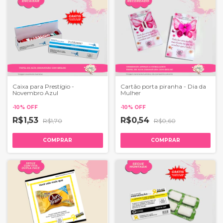
Caixa para Prestígio -
Cartão porta piranha - Dia da
Novembro Azul
Mulher
-
10
%
OFF
-
10
%
OFF
R$1,53
R$0,54
R$1,70
R$0,60
COMPRAR
COMPRAR