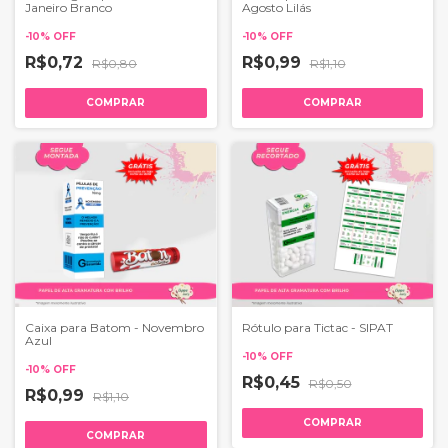
Janeiro Branco
Agosto Lilás
-
10
%
OFF
-
10
%
OFF
R$0,72
R$0,99
R$0,80
R$1,10
COMPRAR
COMPRAR
Caixa para Batom - Novembro
Rótulo para Tictac - SIPAT
Azul
-
10
%
OFF
-
10
%
OFF
R$0,45
R$0,50
R$0,99
R$1,10
COMPRAR
COMPRAR