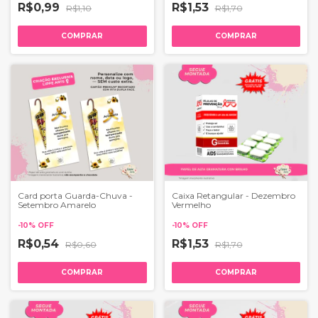
R$0,99
R$1,53
R$1,10
R$1,70
COMPRAR
COMPRAR
Card porta Guarda-Chuva -
Caixa Retangular - Dezembro
Setembro Amarelo
Vermelho
-
10
%
OFF
-
10
%
OFF
R$0,54
R$1,53
R$0,60
R$1,70
COMPRAR
COMPRAR