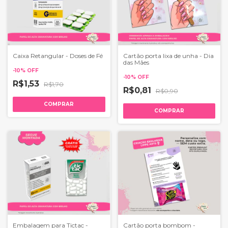
Caixa Retangular - Doses de Fé
Cartão porta lixa de unha - Dia
das Mães
-
10
%
OFF
-
10
%
OFF
R$1,53
R$1,70
R$0,81
R$0,90
COMPRAR
COMPRAR
Embalagem para Tictac -
Cartão porta bombom -