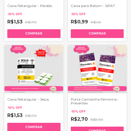
Caixa Retangular - Perdão
Caixa para Batom - SIPAT
-
10
%
OFF
-
10
%
OFF
R$1,53
R$0,99
R$1,70
R$1,10
COMPRAR
COMPRAR
Caixa Retangular - Jesus
Porta Camisinha Feminina -
Preventex
-
10
%
OFF
-
10
%
OFF
R$1,53
R$1,70
R$2,70
R$3,00
COMPRAR
COMPRAR