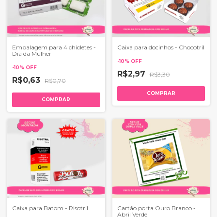
Embalagem para 4 chicletes -
Caixa para docinhos - Chocotril
Dia da Mulher
-
10
%
OFF
-
10
%
OFF
R$2,97
R$3,30
R$0,63
R$0,70
COMPRAR
COMPRAR
Caixa para Batom - Risotril
Cartão porta Ouro Branco -
Abril Verde