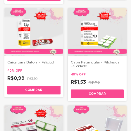
Caixa para Batom - Felicitol
Caixa Retangular - Pílulas da
Felicidade
-
10
%
OFF
-
10
%
OFF
R$0,99
R$1,10
R$1,53
R$1,70
COMPRAR
COMPRAR