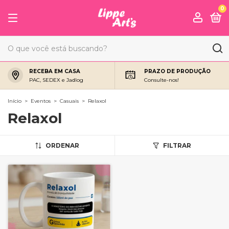
0
RECEBA EM CASA
PRAZO DE PRODUÇÃO
PAC, SEDEX e Jadlog
Consulte-nos!
Início
>
Eventos
>
Casuais
>
Relaxol
Relaxol
ORDENAR
FILTRAR