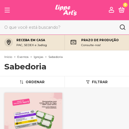
0
RECEBA EM CASA
PRAZO DE PRODUÇÃO
PAC, SEDEX e Jadlog
Consulte-nos!
Início
>
Eventos
>
Igrejas
>
Sabedoria
Sabedoria
ORDENAR
FILTRAR