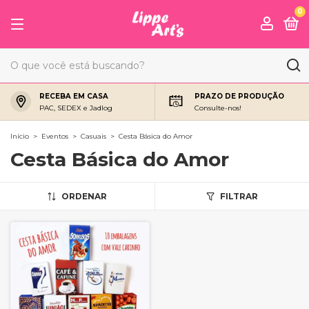
0
RECEBA EM CASA
PRAZO DE PRODUÇÃO
PAC, SEDEX e Jadlog
Consulte-nos!
Início
>
Eventos
>
Casuais
>
Cesta Básica do Amor
Cesta Básica do Amor
ORDENAR
FILTRAR