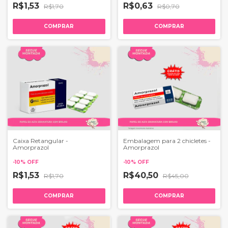
R$1,53
R$0,63
R$1,70
R$0,70
COMPRAR
COMPRAR
Caixa Retangular -
Embalagem para 2 chicletes -
Amorprazol
Amorprazol
-
10
%
OFF
-
10
%
OFF
R$1,53
R$40,50
R$1,70
R$45,00
COMPRAR
COMPRAR