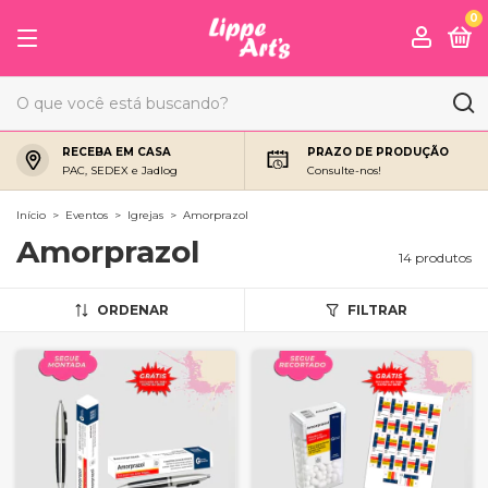
0
RECEBA EM CASA
PRAZO DE PRODUÇÃO
PAC, SEDEX e Jadlog
Consulte-nos!
Início
>
Eventos
>
Igrejas
>
Amorprazol
Amorprazol
14 produtos
ORDENAR
FILTRAR