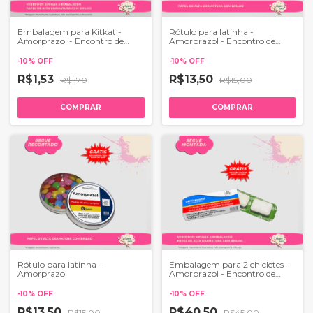
Embalagem para Kitkat -
Rótulo para latinha -
Amorprazol - Encontro de
Amorprazol - Encontro de
Casais
Casais
-
10
%
OFF
-
10
%
OFF
R$1,53
R$13,50
R$1,70
R$15,00
COMPRAR
COMPRAR
Rótulo para latinha -
Embalagem para 2 chicletes -
Amorprazol
Amorprazol - Encontro de
Casais
-
10
%
OFF
-
10
%
OFF
R$13,50
R$40,50
R$15,00
R$45,00