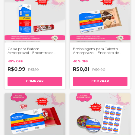
Caixa para Batom -
Embalagem para Talento -
Amorprazol - Encontro de
Amorprazol - Encontro de
Casais
Casais
-
10
%
OFF
-
10
%
OFF
R$0,99
R$0,81
R$1,10
R$0,90
COMPRAR
COMPRAR