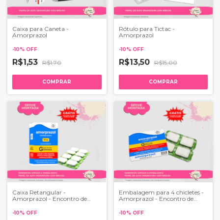
Caixa para Caneta -
Rótulo para Tictac -
Amorprazol
Amorprazol
-
10
%
OFF
-
10
%
OFF
R$1,53
R$13,50
R$1,70
R$15,00
COMPRAR
COMPRAR
Caixa Retangular -
Embalagem para 4 chicletes -
Amorprazol - Encontro de
Amorprazol - Encontro de
Casais
Casais
-
10
%
OFF
-
10
%
OFF