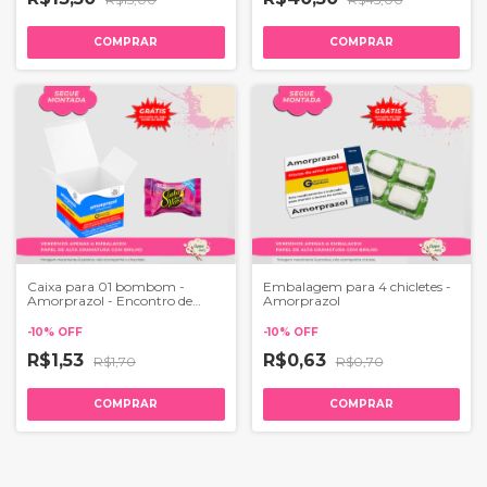
COMPRAR
COMPRAR
Caixa para 01 bombom -
Embalagem para 4 chicletes -
Amorprazol - Encontro de
Amorprazol
Casais
-
10
%
OFF
-
10
%
OFF
R$1,53
R$0,63
R$1,70
R$0,70
COMPRAR
COMPRAR