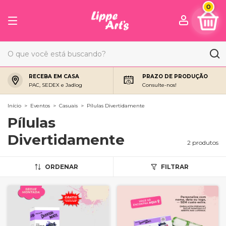
0
RECEBA EM CASA
PRAZO DE PRODUÇÃO
PAC, SEDEX e Jadlog
Consulte-nos!
Início
>
Eventos
>
Casuais
>
Pílulas Divertidamente
Pílulas
Divertidamente
2 produtos
ORDENAR
FILTRAR