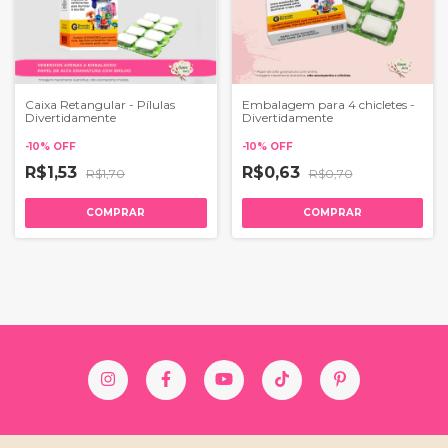
Caixa Retangular - Pílulas
Embalagem para 4 chicletes -
Divertidamente
Divertidamente
-
10
%
OFF
-
10
%
OFF
R$1,53
R$0,63
R$1,70
R$0,70
COMPRAR
COMPRAR