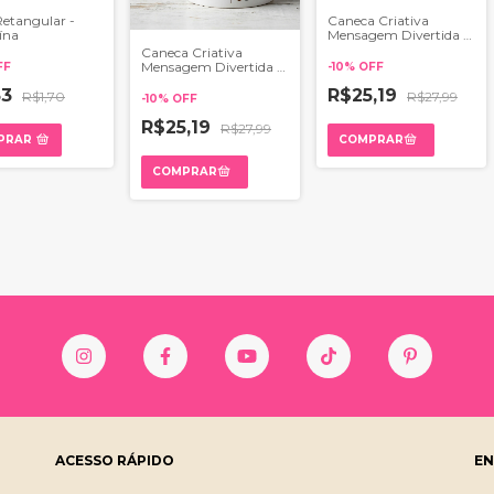
Retangular -
Caneca Criativa
ína
Mensagem Divertida -
Acordeína
Caneca Criativa
Mensagem Divertida -
FF
-
10
%
OFF
Cafeinol
53
R$25,19
R$1,70
R$27,99
-
10
%
OFF
R$25,19
R$27,99
PRAR
ACESSO RÁPIDO
EN