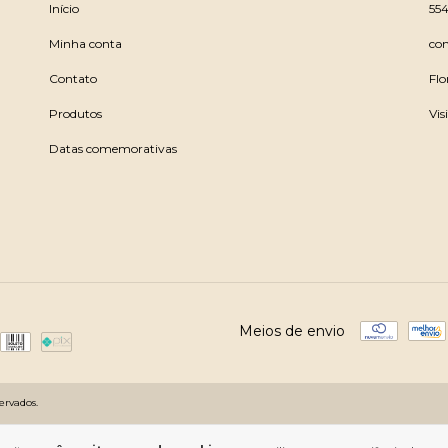
​Início
55
Minha conta
co
Contato
Flo
Produtos
Vis
Datas comemorativas
Meios de envio
ervados.