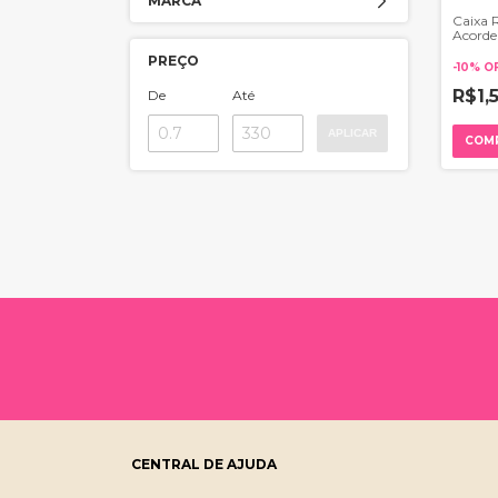
MARCA
Caixa 
Acorde
PREÇO
-
10
%
O
R$1,
De
Até
APLICAR
COM
CENTRAL DE AJUDA