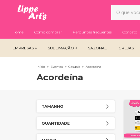
Home
Como comprar
Perguntas frequentes
Contato
EMPRESAS ⭐
SUBLIMAÇÃO ⭐
SAZONAL
IGREJAS
Início
>
Eventos
>
Casuais
>
Acordeína
Acordeína
TAMANHO
QUANTIDADE