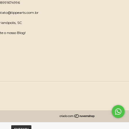
48991674996
ntato@lippearts.com.br
rianópolis, SC
ite o nosso Blog!