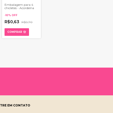
Embalagem para 4
chicletes - Acordeína
-
10
%
OFF
R$0,63
R$0,70
COMPRAR
TRE EM CONTATO