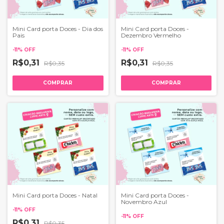
Mini Card porta Doces - Dia dos
Mini Card porta Doces -
Pais
Dezembro Vermelho
-
11
%
OFF
-
11
%
OFF
R$0,31
R$0,31
R$0,35
R$0,35
COMPRAR
COMPRAR
Mini Card porta Doces - Natal
Mini Card porta Doces -
Novembro Azul
-
11
%
OFF
-
11
%
OFF
R$0,31
R$0,35