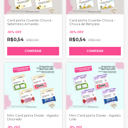
Card porta Guarda-Chuva -
Card porta Guarda-Chuva -
Setembro Amarelo
Chuva de Bençãos
-
10
%
OFF
-
10
%
OFF
R$0,54
R$0,54
R$0,60
R$0,60
COMPRAR
COMPRAR
Mini Card porta Doces - Agosto
Mini Card porta Doces - Agosto
Dourado
Lilás
-
11
%
OFF
-
11
%
OFF