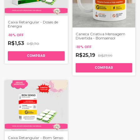
Caixa Retangular - Doses de
Energia
Caneca Criativa Mensagem
-
10
%
OFF
Divertida - Bomsensol
R$1,53
R$1,70
-
10
%
OFF
R$25,19
R$27,99
COMPRAR
Caixa Retangular - Bom Senso