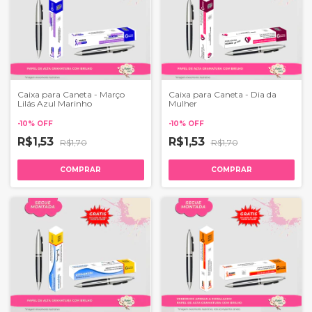
Caixa para Caneta - Março
Caixa para Caneta - Dia da
Lilás Azul Marinho
Mulher
-
10
%
OFF
-
10
%
OFF
R$1,53
R$1,53
R$1,70
R$1,70
COMPRAR
COMPRAR