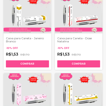
Caixa para Caneta - Janeiro
Caixa para Caneta - Dose
Branco
Natalina
-
10
%
OFF
-
10
%
OFF
R$1,53
R$1,53
R$1,70
R$1,70
COMPRAR
COMPRAR