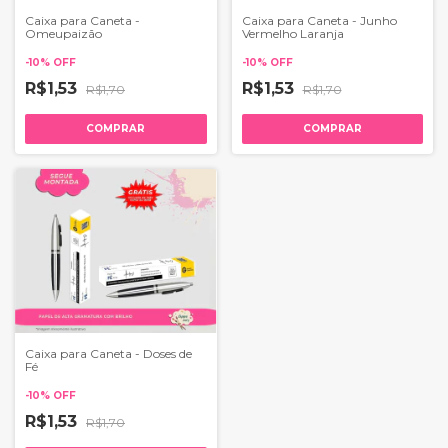
Caixa para Caneta -
Caixa para Caneta - Junho
Omeupaizão
Vermelho Laranja
-
10
%
OFF
-
10
%
OFF
R$1,53
R$1,53
R$1,70
R$1,70
COMPRAR
COMPRAR
Caixa para Caneta - Doses de
Fé
-
10
%
OFF
R$1,53
R$1,70