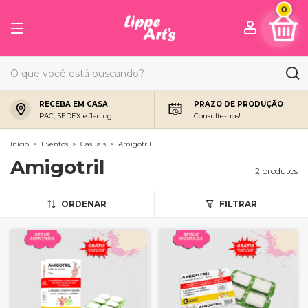
0
RECEBA EM CASA
PRAZO DE PRODUÇÃO
PAC, SEDEX e Jadlog
Consulte-nos!
Início
>
Eventos
>
Casuais
>
Amigotril
Amigotril
2 produtos
ORDENAR
FILTRAR