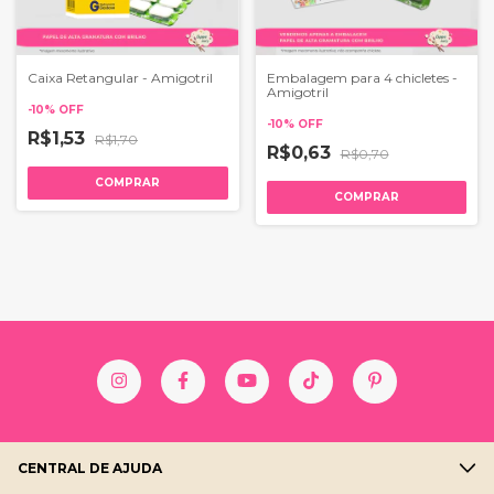
Caixa Retangular - Amigotril
Embalagem para 4 chicletes -
Amigotril
-
10
%
OFF
-
10
%
OFF
R$1,53
R$1,70
R$0,63
R$0,70
COMPRAR
COMPRAR
CENTRAL DE AJUDA