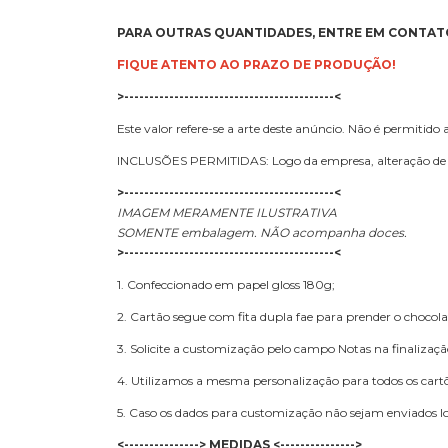
PARA OUTRAS QUANTIDADES, ENTRE EM CONTA
FIQUE ATENTO AO PRAZO DE PRODUÇÃO!
>------------------------------------------<
Este valor refere-se a arte deste anúncio. Não é permitido a
INCLUSÕES PERMITIDAS: Logo da empresa, alteração de 
>------------------------------------------<
IMAGEM MERAMENTE ILUSTRATIVA
SOMENTE embalagem.
NÃO acompanha doces.
>------------------------------------------<
1. Confeccionado em papel gloss 180g;
2. Cartão segue com fita dupla fae para prender o chocola
3. Solicite a customização pelo campo Notas na finaliza
4. Utilizamos a mesma personalização para todos os cartõ
5. Caso os dados para customização não sejam enviados
<---------------> MEDIDAS <--------------->