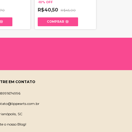
-
10
%
OFF
-
10
%
OFF
R$40,50
,70
R$45,00
R$1,53
R$1,7
COMPRAR
COMPRAR
TRE EM CONTATO
48991674996
ntato@lippearts.com.br
rianópolis, SC
ite o nosso Blog!