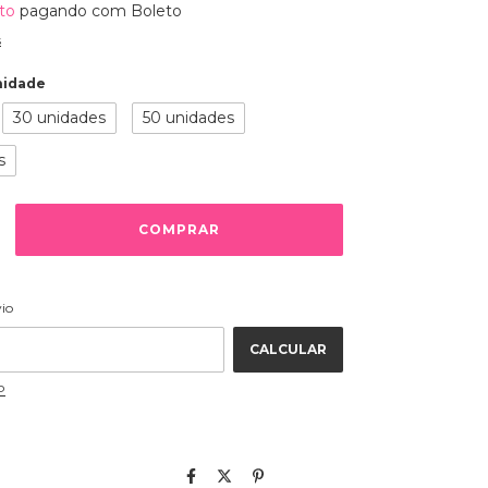
to
pagando com Boleto
s
nidade
30 unidades
50 unidades
s
ALTERAR CEP
 CEP:
vio
CALCULAR
P