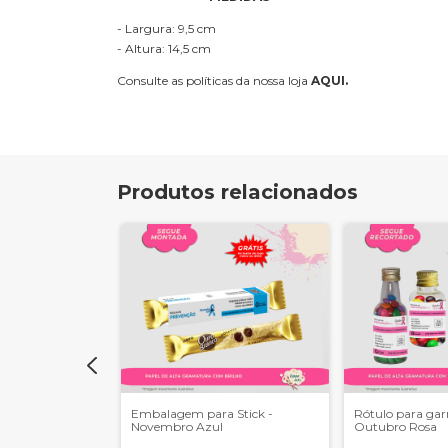
- Largura: 9,5 cm
- Altura: 14,5 cm
Consulte as políticas da nossa loja
AQUI.
Produtos relacionados
inha - SIPAT
Embalagem para Stick -
Rótulo para gar
Novembro Azul
Outubro Rosa