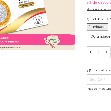
5% de descon
Ver mais detalhe
Quantidade:
1 u
1 unidade
100 unidade
Entregas para o
Meios de en
Não sei meu CE