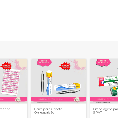
rafinha -
Caixa para Caneta -
Embalagem para
Omeupaizão
SIPAT