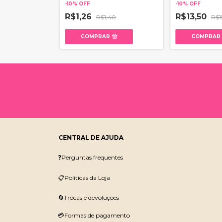
-
10
%
OFF
-
10
%
OFF
5,00
R$1,26
R$13,50
R$1,40
R$1
COMPRAR
COMPRAR
CENTRAL DE AJUDA
❓Perguntas frequentes
📋Políticas da Loja
🔄Trocas e devoluções
💳Formas de pagamento