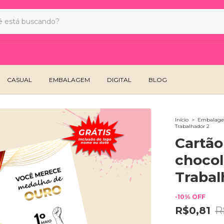
CASUAL
EMBALAGEM
DIGITAL
BLOG
Início
>
Embalage
Trabalhador 2
Cartão
chocol
Trabal
-
10
%
OFF
R$0,81
R