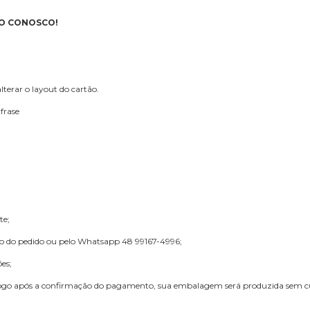
TO CONOSCO!
lterar o layout do cartão.
frase
te;
ção do pedido ou pelo Whatsapp
48 99167-4996
;
es;
 logo após a confirmação do pagamento, sua embalagem será produzida sem 