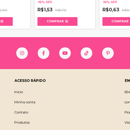
-
10
%
OFF
-
10
%
OFF
R$1,53
R$0,63
5,00
R$1,70
R$0
COMPRAR
COMPRAR
ACESSO RÁPIDO
EN
​Início
55
Minha conta
co
Contato
Flo
Produtos
Vis