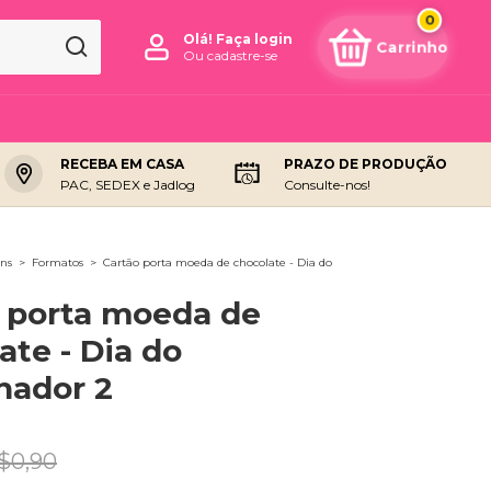
0
Olá!
Faça login
Ou cadastre-se
RECEBA EM CASA
PRAZO DE PRODUÇÃO
PAC, SEDEX e Jadlog
Consulte-nos!
ns
>
Formatos
>
Cartão porta moeda de chocolate - Dia do
 porta moeda de
ate - Dia do
hador 2
$0,90