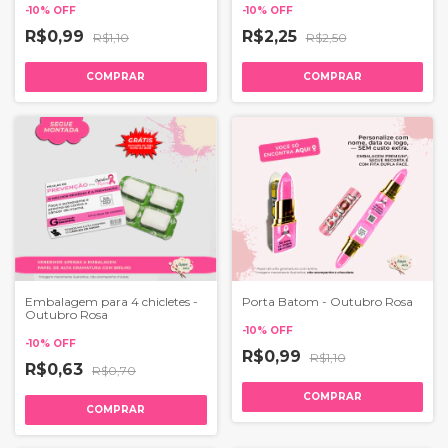
-
10
%
OFF
-
10
%
OFF
R$0,99
R$2,25
R$1,10
R$2,50
COMPRAR
COMPRAR
Embalagem para 4 chicletes -
Porta Batom - Outubro Rosa
Outubro Rosa
-
10
%
OFF
-
10
%
OFF
R$0,99
R$1,10
R$0,63
R$0,70
COMPRAR
COMPRAR