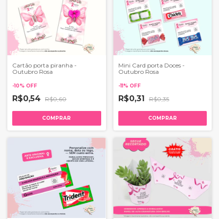
Cartão porta piranha -
Mini Card porta Doces -
Outubro Rosa
Outubro Rosa
-
10
%
OFF
-
11
%
OFF
R$0,54
R$0,31
R$0,60
R$0,35
COMPRAR
COMPRAR