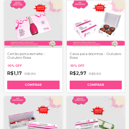
Cartão porta esmalte -
Caixa para docinhos - Outubro
Outubro Rosa
Rosa
-
10
%
OFF
-
10
%
OFF
R$1,17
R$2,97
R$1,30
R$3,30
COMPRAR
COMPRAR