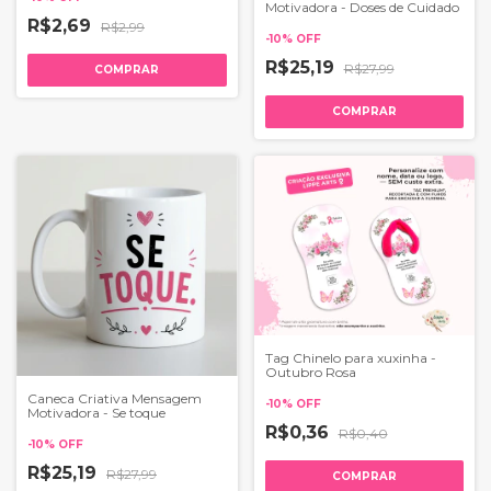
Motivadora - Doses de Cuidado
R$2,69
R$2,99
-
10
%
OFF
R$25,19
R$27,99
COMPRAR
Tag Chinelo para xuxinha -
Outubro Rosa
Caneca Criativa Mensagem
-
10
%
OFF
Motivadora - Se toque
R$0,36
R$0,40
-
10
%
OFF
R$25,19
R$27,99
COMPRAR