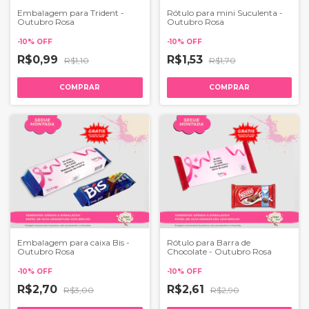
Embalagem para Trident -
Rótulo para mini Suculenta -
Outubro Rosa
Outubro Rosa
-
10
%
OFF
-
10
%
OFF
R$0,99
R$1,53
R$1,10
R$1,70
COMPRAR
COMPRAR
Embalagem para caixa Bis -
Rótulo para Barra de
Outubro Rosa
Chocolate - Outubro Rosa
-
10
%
OFF
-
10
%
OFF
R$2,70
R$2,61
R$3,00
R$2,90