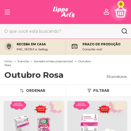
0
RECEBA EM CASA
PRAZO DE PRODUÇÃO
PAC, SEDEX e Jadlog
Consulte-nos!
Início
>
Eventos
>
breadcrumbs.corporativos1
>
Outubro
Rosa
Outubro Rosa
36 produtos
ORDENAR
FILTRAR