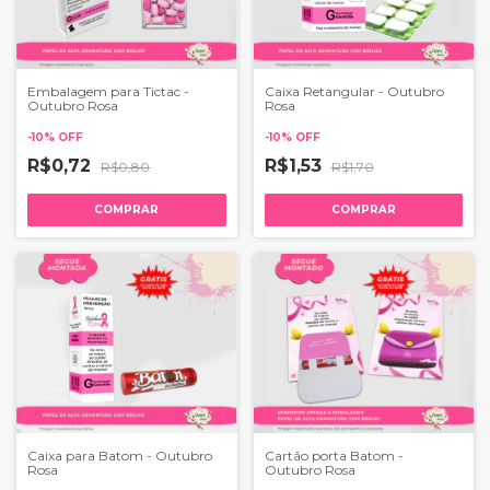
Embalagem para Tictac -
Caixa Retangular - Outubro
Outubro Rosa
Rosa
-
10
%
OFF
-
10
%
OFF
R$0,72
R$1,53
R$0,80
R$1,70
COMPRAR
COMPRAR
Caixa para Batom - Outubro
Cartão porta Batom -
Rosa
Outubro Rosa