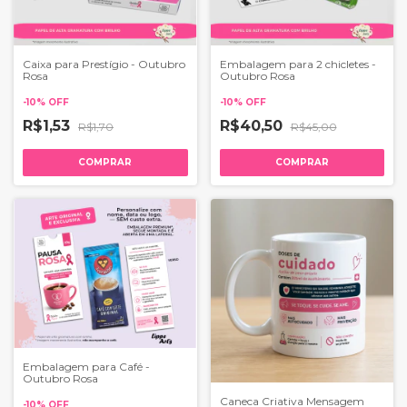
Caixa para Prestígio - Outubro
Embalagem para 2 chicletes -
Rosa
Outubro Rosa
-
10
%
OFF
-
10
%
OFF
R$1,53
R$40,50
R$1,70
R$45,00
COMPRAR
COMPRAR
Embalagem para Café -
Outubro Rosa
Caneca Criativa Mensagem
-
10
%
OFF