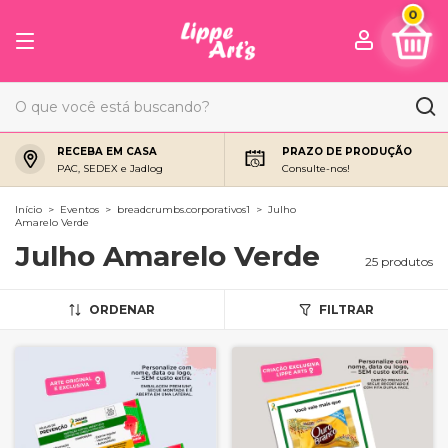
0
RECEBA EM CASA
PRAZO DE PRODUÇÃO
PAC, SEDEX e Jadlog
Consulte-nos!
Início
>
Eventos
>
breadcrumbs.corporativos1
>
Julho
Amarelo Verde
Julho Amarelo Verde
25 produtos
ORDENAR
FILTRAR