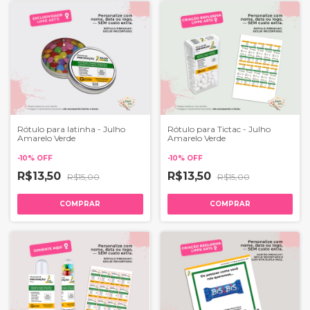
Rótulo para latinha - Julho
Rótulo para Tictac - Julho
Amarelo Verde
Amarelo Verde
-
10
%
OFF
-
10
%
OFF
R$13,50
R$13,50
R$15,00
R$15,00
COMPRAR
COMPRAR