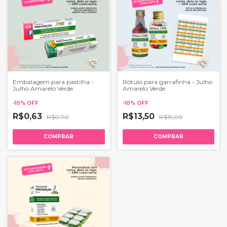
Embalagem para pastilha -
Rótulo para garrafinha - Julho
Julho Amarelo Verde
Amarelo Verde
-
10
%
OFF
-
10
%
OFF
R$0,63
R$13,50
R$0,70
R$15,00
COMPRAR
COMPRAR