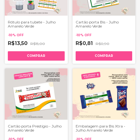
Rótulo para tubete - Julho
Cartão porta Bis - Julho
Amarelo Verde
Amarelo Verde
-
10
%
OFF
-
10
%
OFF
R$13,50
R$0,81
R$15,00
R$0,90
COMPRAR
COMPRAR
Cartão porta Prestígio - Julho
Embalagem para Bis Xtra -
Amarelo Verde
Julho Amarelo Verde
-
10
%
OFF
-
10
%
OFF