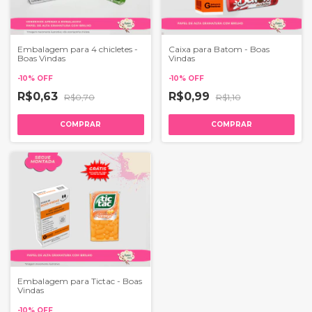
Embalagem para 4 chicletes -
Caixa para Batom - Boas
Boas Vindas
Vindas
-
10
%
OFF
-
10
%
OFF
R$0,63
R$0,99
R$0,70
R$1,10
COMPRAR
COMPRAR
Embalagem para Tictac - Boas
Vindas
-
10
%
OFF