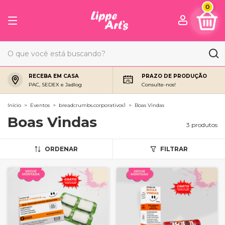
0
RECEBA EM CASA
PRAZO DE PRODUÇÃO
PAC, SEDEX e Jadlog
Consulte-nos!
Início
>
Eventos
>
breadcrumbs.corporativos1
>
Boas Vindas
Boas Vindas
3 produtos
ORDENAR
FILTRAR