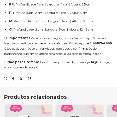
PP:
Profundidade: 1 cm | Largura: 4 cm | Altura: 5,5 cm
P:
Profundidade: 2 cm | Largura: 5 cm | Altura: 8 cm
M:
Profundidade: 2,5 cm | Largura: 6 cm | Altura: 9,5 cm
G:
Profundidade: 2 cm | Largura: 5 cm | Altura: 12,45 cm
👉
Importante:
Para personalizações, preencha o campo Notas ao
finalizar o pedido ou entre em contato pelo WhatsApp:
48 99167-4996
.
Caso os dados não sejam enviados logo após a confirmação do
pagamento, sua embalagem será produzida sem personalização.
✨
Não perca tempo!
Consulte as políticas da nossa loja
AQUI
e faça
sua encomenda agora!
Produtos relacionados