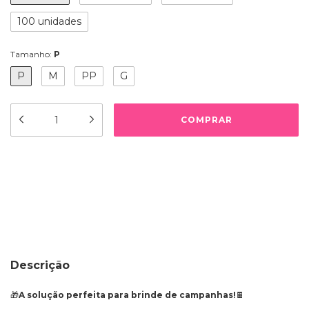
100 unidades
Tamanho:
P
P
M
PP
G
Meios de envio
ALTERAR CEP
Entregas para o CEP:
CALCULAR
Descrição
🎁
A solução perfeita para brinde de campanhas!
🍫